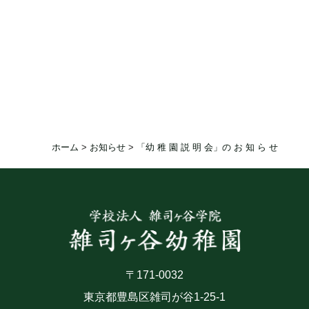
ホーム
>
お知らせ
>
「幼 稚 園 説 明 会」の お 知 ら せ
〒171-0032
東京都豊島区雑司が谷1-25-1