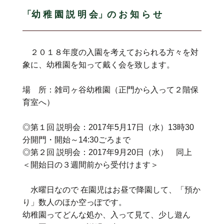
「幼 稚 園 説 明 会」の お 知 ら せ
２０１８年度の入園を考えておられる方々を対
象に、幼稚園を知って戴く会を致します。
場 所：雑司ヶ谷幼稚園（正門から入って２階保
育室へ）
◎第１回 説明会：2017年5月17日（水）13時30
分開門・開始～14:30ごろまで
◎第２回 説明会：2017年9月20日（水） 同上
＜開始日の３週間前から受付けます＞
水曜日なので 在園児はお昼で降園して、「預か
り」数人のほか空っぽです。
幼稚園ってどんな処か、入って見て、少し遊ん