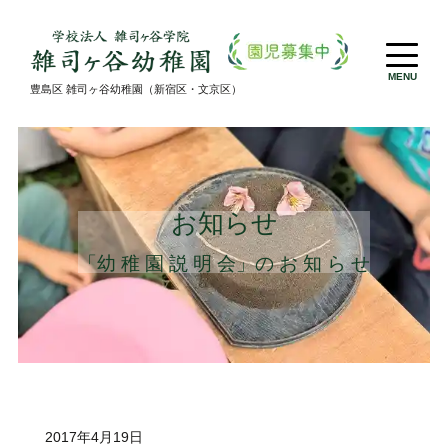
MENU
豊島区 雑司ヶ谷幼稚園（新宿区・文京区）
お知らせ
「幼 稚 園 説 明 会」の お 知 ら せ
2017年4月19日