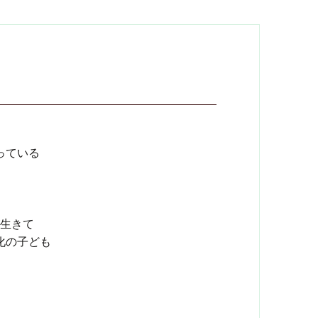
っている
。
生きて
化の子ども
。