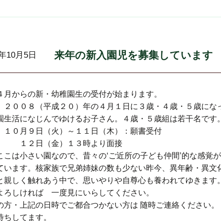
来年の新入園児を募集しています
7年10月5日
月からの新・幼稚園生の受付が始まります。
 ２００８（平成２０）年の４月１日に３歳・４歳・５歳にな
園生活になじんでゆけるお子さん。４歳・５歳組は若干名です
月９日（火）～１１日（木）：願書受付
２日（金）１３時より面接
は小さい園なので、昔々の‘ご近所の子ども仲間’的な感覚が
ています。核家族で兄弟姉妹の数も少ない昨今、異年齢・異文
と親しく触れあう中で、思いやりや自尊心も養われてゆきます
しければ 一度見にいらしてください。
の方・上記の日時でご都合つかない方は 随時ご連絡ください。
ちしてます。