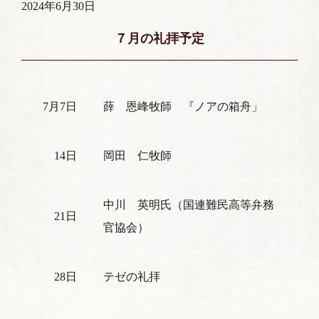
2024年6月30日
７月の礼拝予定
7月7日
薛 恩峰牧師 『ノアの箱舟」
14日
岡田 仁牧師
中川 英明氏（国連難民高等弁務
21日
官協会）
28日
テゼの礼拝