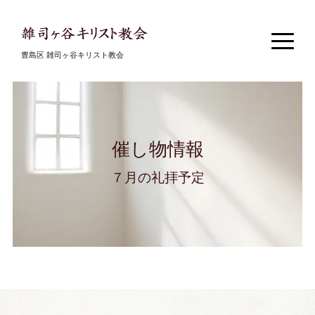
豊島区 雑司ヶ谷キリスト教会
催し物情報
７月の礼拝予定