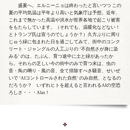
盛夏へ。エルニーニョは終わったと言いつつ この
夏の平均気温は平年より高いと気象庁は予想。近年、
これまで無かった高温や洪水が世界各地で起こり被害
をもたらしています。（それでも、温暖化などない！
とトランプ氏は宣うのでしょうか？）久方ぶりに周り
じゅう緑に包まれた日を過ごしてみて、街中のコンク
リート・ジャングルの人工ぶりの ‘不自然さが身に染
みる’ のは、たぶん、育つ途中に土と緑があったか
ら。それらの乏しい今の街中のみで育つ末は、虫の
音・鳥の囀り・風の音、全て排除すべき騒音、せいぜ
いで ‘AIコントロールされた自然‘ のみ自然、となるの
だろうか？ いずれヒトを超えると言われるAIの空恐
ろしさ・・・Alas！