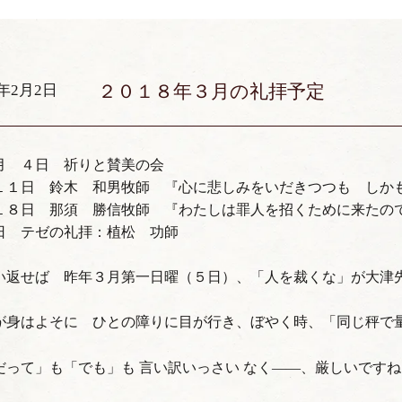
２０１８年３月の礼拝予定
8年2月2日
月 ４日 祈りと賛美の会
日 鈴木 和男牧師 『心に悲しみをいだきつつも しかも
日 那須 勝信牧師 『わたしは罪人を招くために来たの
日 テゼの礼拝：植松 功師
返せば 昨年３月第一日曜（５日）、「人を裁くな」が大津
が身はよそに ひとの障りに目が行き、ぼやく時、「同じ秤で
だって」も「でも」も 言い訳いっさい なく——、厳しいですね