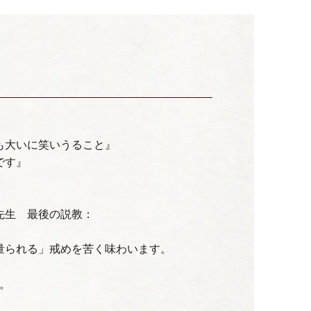
大いに笑いうること』
です』
先生 最後の説教：
量られる」戒めを苦く味わいます。
。