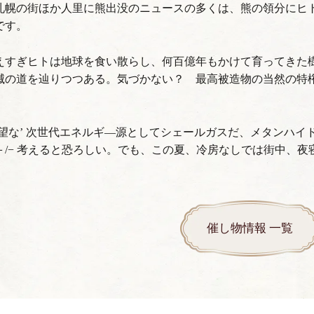
幌の街ほか人里に熊出没のニュースの多くは、熊の領分にヒ
です。
えすぎヒトは地球を食い散らし、何百億年もかけて育ってきた
の道を辿りつつある。気づかない？ 最高被造物の当然の特権？ 同時に
？
有望な’ 次世代エネルギ―源としてシェールガスだ、メタンハ
＋/− 考えると恐ろしい。でも、この夏、冷房なしでは街中、
催し物情報 一覧