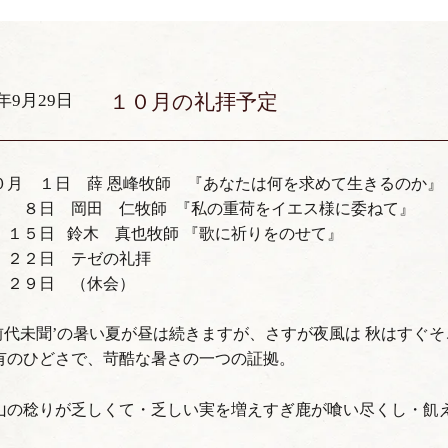
１０月の礼拝予定
3年9月29日
０月 １日 薛 恩峰牧師 『あなたは何を求めて生きるのか』
 岡田 仁牧師 『私の重荷をイエス様に委ねて』
日 鈴木 真也牧師 『歌に祈りをのせて』
２日 テゼの礼拝
９日 （休会）
前代未聞’の暑い夏が昼は続きますが、さすが夜風は 秋はすぐそ
有のひどさで、苛酷な暑さの一つの証拠。
山の稔りが乏しくて・乏しい実を増えすぎ鹿が喰い尽くし・飢