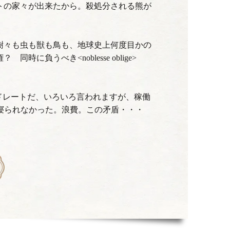
トの家々が出来たから。殺処分される熊が
樹々も虫も獣も鳥も、地球史上何度目かの
負うべき<noblesse oblige>
イドレートだ、いろいろ言われますが、稼働
夜寝られなかった。浪費。この矛盾・・・