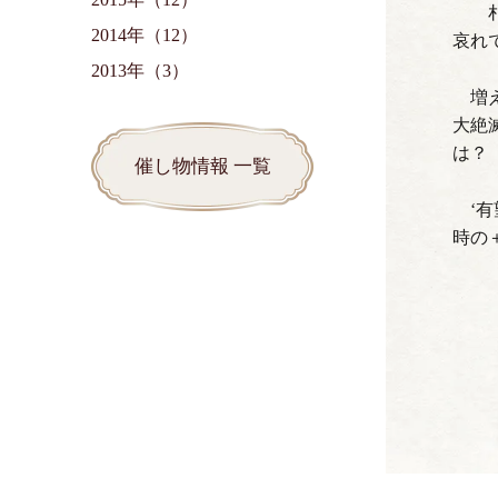
札
2014年（12）
哀れ
2013年（3）
増
大絶滅
は
催し物情報 一覧
‘
時の