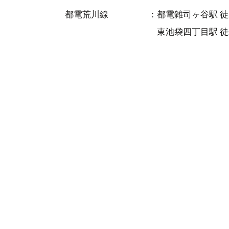
都電荒川線
都電雑司ヶ谷駅 徒
東池袋四丁目駅 徒