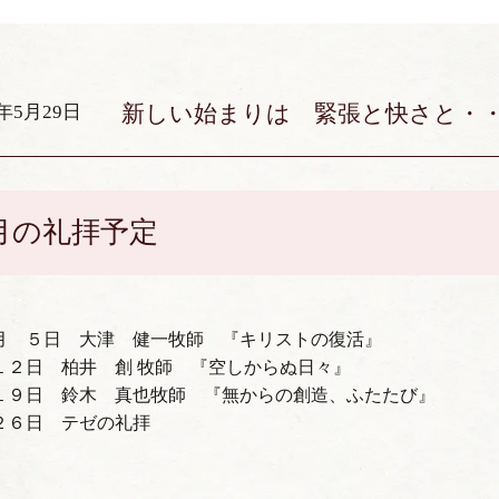
新しい始まりは 緊張と快さと・
5年5月29日
月の礼拝予定
月 ５日 大津 健一牧師 『キリストの復活』
１２日 柏井 創 牧師 『空しからぬ日々』
１９日 鈴木 真也牧師 『無からの創造、ふたたび』
２６日 テゼの礼拝